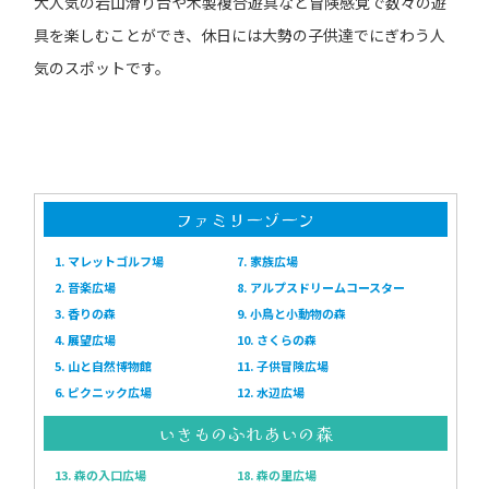
大人気の岩山滑り台や木製複合遊具など冒険感覚で数々の遊
具を楽しむことができ、休日には大勢の子供達でにぎわう人
気のスポットです。
ファミリーゾーン
1. マレットゴルフ場
7. 家族広場
2. 音楽広場
8. アルプスドリームコースター
3. 香りの森
9. 小鳥と小動物の森
4. 展望広場
10. さくらの森
5. 山と自然博物館
11. 子供冒険広場
6. ピクニック広場
12. 水辺広場
いきものふれあいの森
13. 森の入口広場
18. 森の里広場