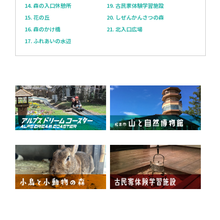
14. 森の入口休憩所
19. 古民家体験学習施設
15. 花の丘
20. しぜんかんさつの森
16. 森のかけ橋
21. 北入口広場
17. ふれあいの水辺