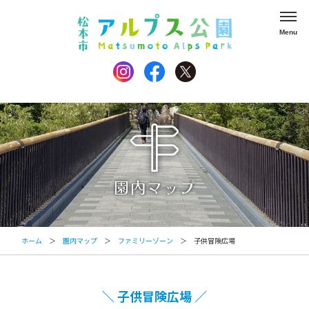
園内マップ
ホーム
＞
園内マップ
＞
ファミリーゾーン
＞ 子供冒険広場
＼ 子供冒険広場 ／