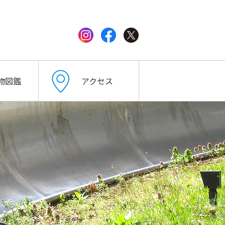
物図鑑
アクセス
育動物
野鳥
花