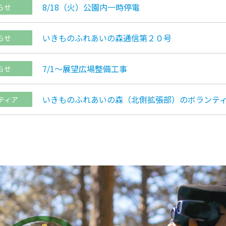
8/18（火）公園内一時停電
らせ
いきものふれあいの森通信第２０号
らせ
7/1～展望広場整備工事
らせ
いきものふれあいの森（北側拡張部）のボランテ
ティア