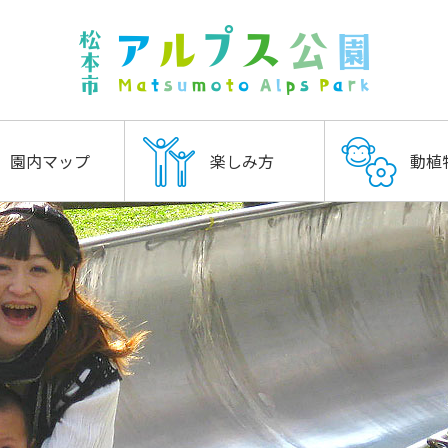
園内マップ
楽しみ方
動植
きものふれあいの森
小鳥と小動物の森
ファミリーゾーン
山と自然博物館
シニア（ウォーキング）
シニア（半日）
ファミリー
カップル
飼